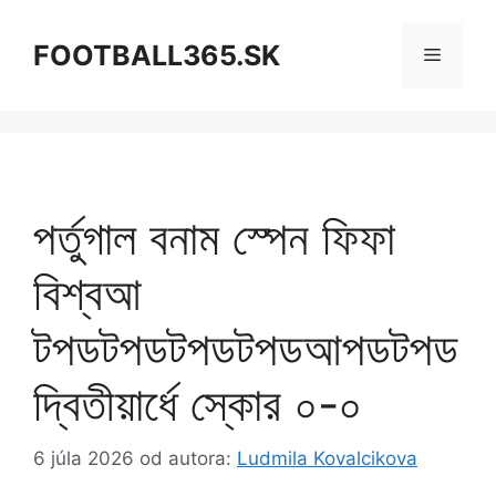
Preskočiť
na
FOOTBALL365.SK
Menu
obsah
পর্তুগাল বনাম স্পেন ফিফা
বিশ্বআ
টপডটপডটপডটপডআপডটপড
দ্বিতীয়ার্ধে স্কোর ০-০
6 júla 2026
od autora:
Ludmila Kovalcikova