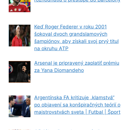
Keď Roger Federer v roku 2001
šokoval dvoch grandslamových
šampiónov, aby získali svoj prvý titul
na okruhu ATP
Arsenal je pripravený zaplatiť prémiu
za Yana Diomandeho
Argentínska FA kritizuje „klamstvá“
po objavení sa konšpiračných teórií o
majstrovstvách sveta | Futbal | Šport