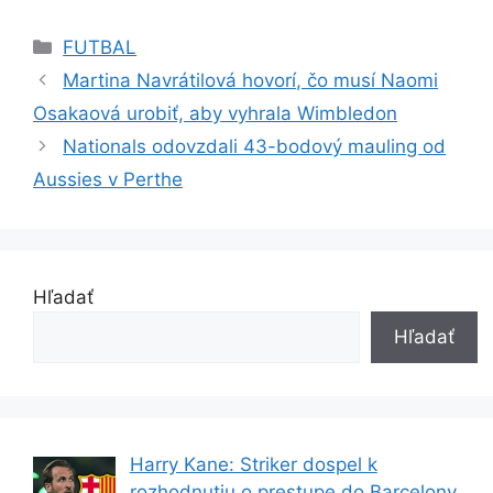
Kategórie
FUTBAL
Martina Navrátilová hovorí, čo musí Naomi
Osakaová urobiť, aby vyhrala Wimbledon
Nationals odovzdali 43-bodový mauling od
Aussies v Perthe
Hľadať
Hľadať
Harry Kane: Striker dospel k
rozhodnutiu o prestupe do Barcelony