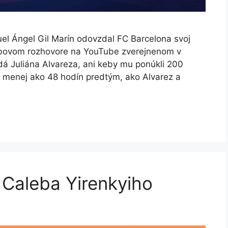
uel Ángel Gil Marín odovzdal FC Barcelona svoj
lubovom rozhovore na YouTube zverejnenom v
dá Juliána Alvareza, ani keby mu ponúkli 200
za menej ako 48 hodín predtým, ako Alvarez a
 Caleba Yirenkyiho