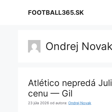
Preskočiť
na
FOOTBALL365.SK
obsah
Ondrej Nova
Atlético nepredá Jul
cenu — Gil
23 júla 2026
od autora:
Ondrej Novak