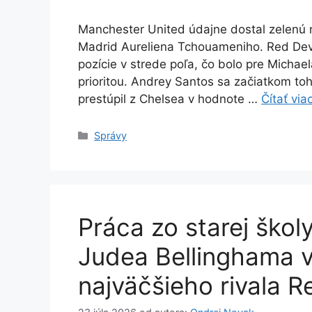
Manchester United údajne dostal zelenú n
Madrid Aureliena Tchouameniho. Red Devils
pozície v strede poľa, čo bolo pre Michael
prioritou. Andrey Santos sa začiatkom toh
prestúpil z Chelsea v hodnote …
Čítať via
Kategórie
Správy
Práca zo starej škol
Judea Bellinghama v
najväčšieho rivala R