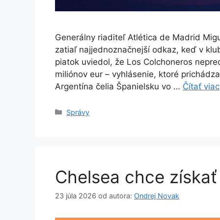
Generálny riaditeľ Atlética de Madrid Mig
zatiaľ najjednoznačnejší odkaz, keď v k
piatok uviedol, že Los Colchoneros nepre
miliónov eur – vyhlásenie, ktoré prichád
Argentína čelia Španielsku vo …
Čítať viac
Kategórie
Správy
Chelsea chce získať
23 júla 2026
od autora:
Ondrej Novak