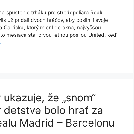
a spustenie trháku pre stredopoliara Realu
 už pridali dvoch hráčov, aby posilnili svoje
a Carricka, ktorý mieril do okna, najvyššou
to mesiaca stal prvou letnou posilou United, keď
c
y ukazuje, že „snom“
 detstve bolo hrať za
ealu Madrid – Barcelonu