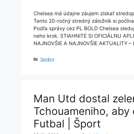
Chelsea má údajne záujem získať stredopo
Tento 20-ročný stredný záložník si počín
Podľa správy cez PL BOLD Chelsea sleduje
neho krok. STIAHNITE SI OFICIÁLNU A
NAJNOVŠIE A NAJNOVŠIE AKTUALITY –
Kategórie
Správy
Man Utd dostal zele
Tchouameniho, aby o
Futbal | Šport