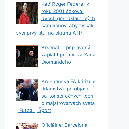
Keď Roger Federer v
roku 2001 šokoval
dvoch grandslamových
šampiónov, aby získali
svoj prvý titul na okruhu ATP
Arsenal je pripravený
zaplatiť prémiu za Yana
Diomandeho
Argentínska FA kritizuje
„klamstvá“ po objavení
sa konšpiračných teórií
o majstrovstvách sveta
| Futbal | Šport
Oficiálne: Barcelona